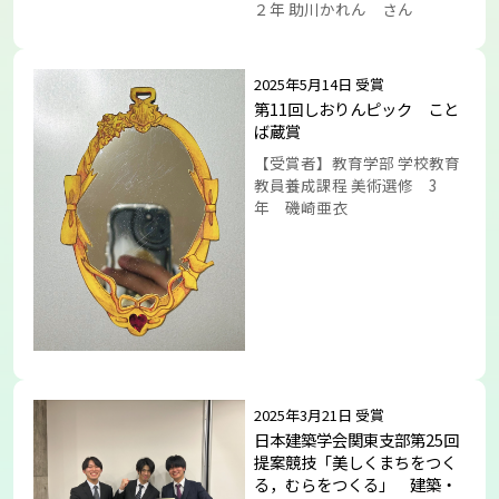
２年 助川かれん さん
2025年5月14日 受賞
第11回しおりんピック こと
ば蔵賞
【受賞者】教育学部 学校教育
教員養成課程 美術選修 3
年 磯崎亜衣
2025年3月21日 受賞
日本建築学会関東支部第25回
提案競技「美しくまちをつく
る，むらをつくる」 建築・