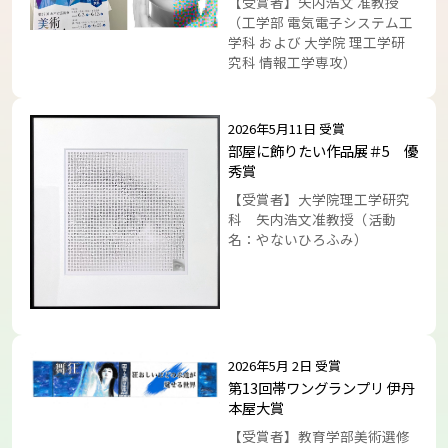
【受賞者】矢内浩文 准教授
（工学部 電気電子システム工
学科 および 大学院 理工学研
トップに戻る
究科 情報工学専攻）
2026年5月11日 受賞
部屋に飾りたい作品展＃5 優
秀賞
【受賞者】大学院理工学研究
科 矢内浩文准教授（活動
名：やないひろふみ）
2026年5月 2日 受賞
第13回帯ワングランプリ 伊丹
本屋大賞
【受賞者】教育学部美術選修