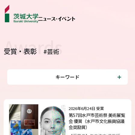
受賞・表彰
#芸術
ニュース
カテゴリから探す
キーワード
学生ライター
イベント
2026年6月24日 受賞
受賞･表彰
第57回水戸市芸術祭 美術展覧
会 優賞（水戸市文化振興協議
会奨励賞）
コラム･特集