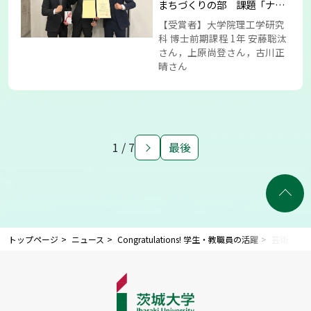
まちづくりの部 課題「ナラ
ティブからひもとくまちづく
【受賞者】大学院理工学研究
り」 最優秀賞
科 博士前期課程 1年 安藤聡汰
さん，上原尚登さん，古川正
晴さん
1 / 7
最後
トップページ
ニュース
Congratulations! 学生・教職員の活躍
芸術