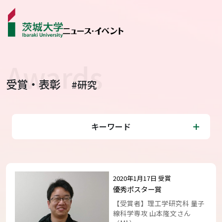
受賞・表彰
#研究
ニュース
カテゴリから探す
キーワード
学生ライター
イベント
2020年1月17日 受賞
受賞･表彰
優秀ポスター賞
【受賞者】理工学研究科 量子
線科学専攻 山本隆文さん
コラム･特集