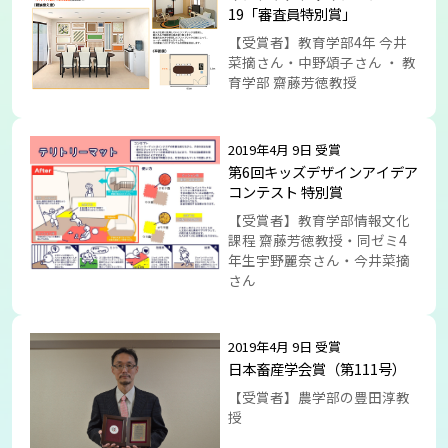
19「審査員特別賞」
【受賞者】教育学部4年 今井
菜摘さん・中野頌子さん ・ 教
育学部 齋藤芳徳教授
2019年4月 9日 受賞
第6回キッズデザインアイデア
コンテスト 特別賞
【受賞者】教育学部情報文化
課程 齋藤芳徳教授・同ゼミ4
年生宇野麗奈さん・今井菜摘
さん
2019年4月 9日 受賞
日本畜産学会賞（第111号）
【受賞者】農学部の豊田淳教
授