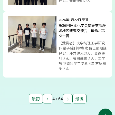
程 1年 篠田優明さん
2026年1月22日 受賞
第36回日本化学会関東支部茨
城地区研究交流会 優秀ポス
ター賞
【受賞者】大学院理工学研究
科 量子線科学専攻 博士前期課
程 1年 坪井健太さん、渡邉美
月さん、會田飛来さん、工学
部 物質科学工学科 4年 石塚翔
多さん
最初
4 / 64
最後