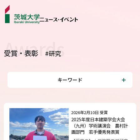
受賞・表彰
#研究
ニュース
カテゴリから探す
キーワード
学生ライター
イベント
2026年2月10日 受賞
受賞･表彰
2025年度日本建築学会大会
（九州）学術講演会 農村計
画部門 若手優秀発表賞
コラム･特集