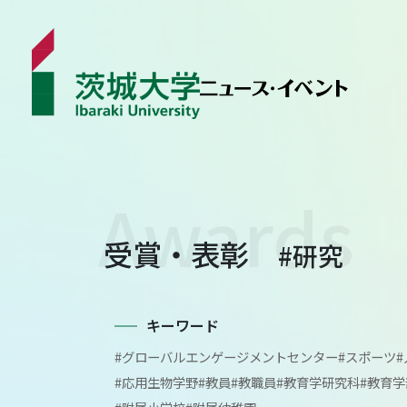
ニュース
受賞・表彰
#研究
カテゴリから探す
学生ライター
イベント
キーワード
#グローバルエンゲージメントセンター
#スポーツ
受賞･表彰
#応用生物学野
#教員
#教職員
#教育学研究科
#教育学