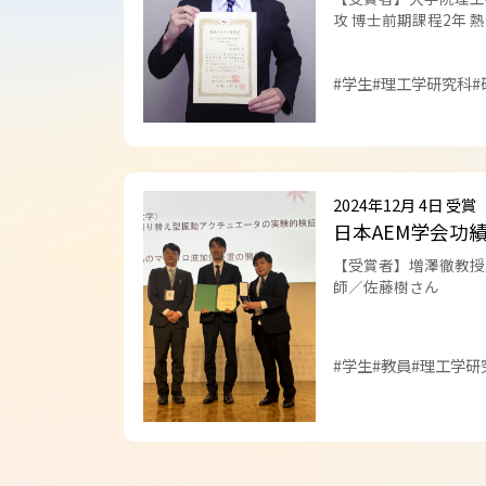
攻 博士前期課程2年 
#学生
#理工学研究科
#
2024年12月 4日 受賞
日本AEM学会功
【受賞者】増澤徹教授
師／佐藤樹さん
#学生
#教員
#理工学研