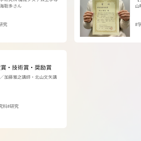
熱海聡多さん
山
研究
#
績賞・技術賞・奨励賞
／加藤雅之講師・北山文矢講
究科
#研究