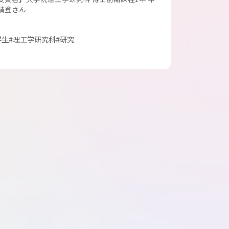
晴登さん
学生
#理工学研究科
#研究