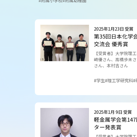
#附属小学校
#附属幼稚園
コラム･特集
2025年1月23日 受賞
第35回日本化学
交流会 優秀賞
【受賞者】大学院理工
﨑優さん、高橋歩未さ
さん、本村吉さん
#学生
#理工学研究科
#
2025年1月 9日 受賞
軽金属学会第14
ター発表賞
【受賞者】大学院理工