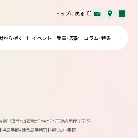
トップに戻る
環から探す
イベント
受賞･表彰
コラム･特集
共創学環
#地域貢献
#学生
#工学部
#応用理工学野
科
#農学部
#連合農学研究科
#附属中学校