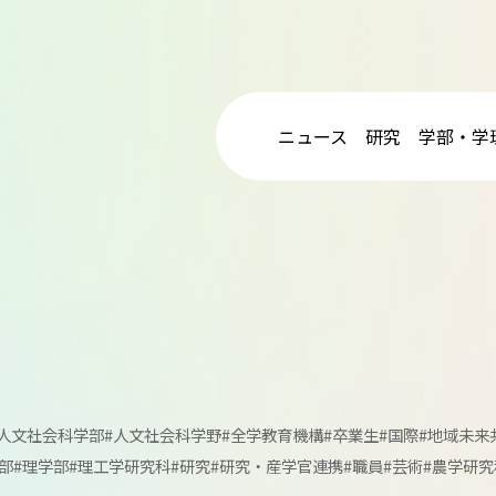
ニュース
研究
学部・学
#人文社会科学部
#人文社会科学野
#全学教育機構
#卒業生
#国際
#地域未来
部
#理学部
#理工学研究科
#研究
#研究・産学官連携
#職員
#芸術
#農学研究