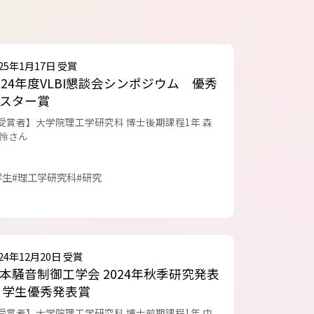
025年1月17日 受賞
024年度VLBI懇談会シンポジウム 優秀
スター賞
受賞者】大学院理工学研究科 博士後期課程1年 森
 怜さん
学生
#理工学研究科
#研究
024年12月20日 受賞
本騒音制御工学会 2024年秋季研究発表
 学生優秀発表賞
受賞者】大学院理工学研究科 博士前期課程1年 中