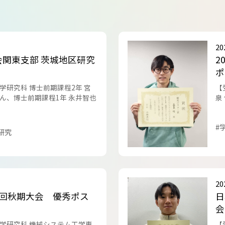
トップに戻る
2
会関東支部 茨城地区研究
2
ポ
学研究科 博士前期課程2年 宮
【
ん、博士前期課程1年 永井智也
泉
#
研究
2
7回秋期大会 優秀ポス
日
会
学研究科 機械システム工学専
【