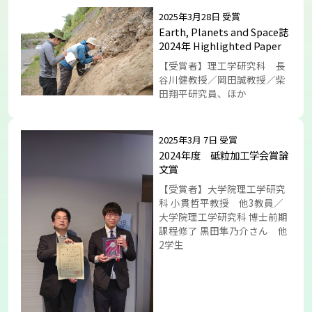
2025年3月28日 受賞
Earth, Planets and Space誌
2024年 Highlighted Paper
【受賞者】理工学研究科 長
谷川健教授／岡田誠教授／柴
田翔平研究員、ほか
2025年3月 7日 受賞
2024年度 砥粒加工学会賞論
文賞
【受賞者】大学院理工学研究
科 小貫哲平教授 他3教員／
大学院理工学研究科 博士前期
課程修了 黒田隼乃介さん 他
2学生