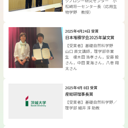
クノロジー研究センター 小
松﨑将一センター長（応用生
物学野 教授）
トップに戻る
2025年4月24日 受賞
日本堆積学会2025年論文賞
【受賞者】基礎自然科学野
山口 直文講師，理学部卒業
生 榎木田 浩孝さん，安藤 毅
さん，中田 夏海さん，八巻 翔
太さん
2025年4月 8日 受賞
産総研理事長賞
【受賞者】基礎自然科学野／
理学部 細井 淳 助教