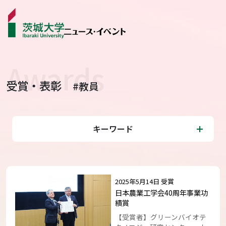
受賞・表彰
#教員
ニュース
カテゴリから探す
キーワード
学生ライター
イベント
2025年5月14日 受賞
受賞･表彰
日本農業工学会40周年事業功
績賞
【受賞者】グリーンバイオテ
コラム･特集