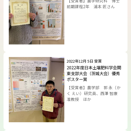
【受賞者】農学研究科 博士
前期課程2年 浦本 匠さん
トップに戻る
2022年12月 5日 受賞
2022年度日本土壌肥料学会関
東支部大会（茨城大会）優秀
ポスター賞
【受賞者】農学部 郭 永（か
く えい）研究員、西澤 智康
准教授 ほか