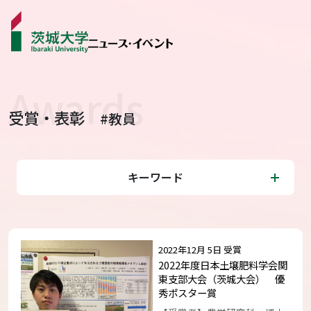
受賞・表彰
#教員
ニュース
カテゴリから探す
キーワード
学生ライター
イベント
2022年12月 5日 受賞
受賞･表彰
2022年度日本土壌肥料学会関
東支部大会（茨城大会） 優
秀ポスター賞
コラム･特集