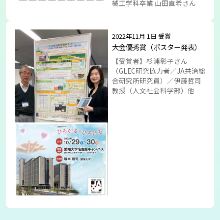
械工学科卒業 山田直希さん
2022年11月 1日 受賞
大会優秀賞（ポスター発表）
【受賞者】杉浦彰子さん
（GLEC研究協力者／JA共済総
合研究所研究員）／伊藤哲司
教授（人文社会科学部）他