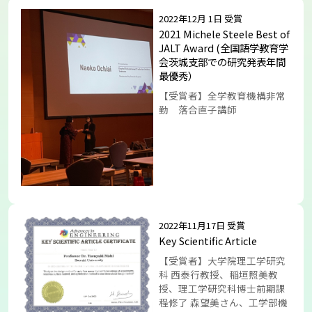
2022年12月 1日 受賞
2021 Michele Steele Best of
JALT Award (全国語学教育学
会茨城支部での研究発表年間
最優秀）
【受賞者】全学教育機構非常
勤 落合直子講師
2022年11月17日 受賞
Key Scientific Article
【受賞者】大学院理工学研究
科 西泰行教授、稲垣照美教
授、理工学研究科博士前期課
程修了 森望美さん、工学部機