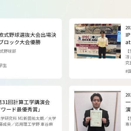
トップに戻る
2
軟式野球選抜大会出場決
I
ブロック大会優勝
at
A
式野球部
【
冴
究
学生
#
2
第31回計算工学講演会
一
アワード最優秀賞」
演
工学研究科 M1新田祐太朗／大学
【
伊藤成央／応用理工学野 車谷麻
専