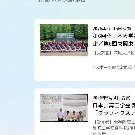
#附属小学校
#附属幼稚園
コラム･特集
2026年6月15日 受賞
第6回全日本大学
定／第6回東関東
【受賞者】茨城大学軟
#スポーツ
#地域貢献
#
2026年6月 4日 受賞
日本計算工学会 
「グラフィクス
【受賞者】大学院 理
院 理工学研究科 M2
緒 教授