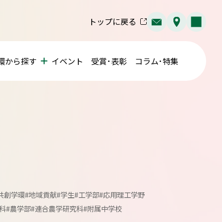
トップに戻る
環から探す
イベント
受賞･表彰
コラム･特集
共創学環
#地域貢献
#学生
#工学部
#応用理工学野
科
#農学部
#連合農学研究科
#附属中学校