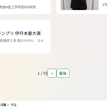
#
教員
#理工学研究科
#研究
ランプリ 伊丹本屋大賞
術選修２年 助川かれん さん
1 / 55
最後
員の活躍
学生