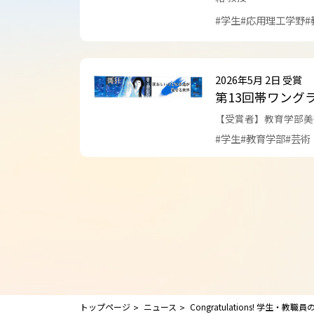
#学生
#応用理工学野
#
2026年5月 2日 受賞
第13回帯ワング
【受賞者】教育学部美
#学生
#教育学部
#芸術
トップページ
ニュース
Congratulations! 学生・教職