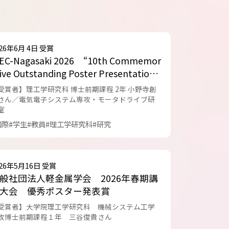
026年6月 4日 受賞
PEC-Nagasaki 2026 “10th Commemor
ive Outstanding Poster Presentation
ward“
受賞者】理工学研究科 博士前期課程 2年 小野寺創
さん／電気電子システム専攻・モータドライブ研
室
国際
#学生
#教員
#理工学研究科
#研究
026年5月16日 受賞
般社団法人軽金属学会 2026年春期講
大会 優秀ポスター発表賞
受賞者】大学院理工学研究科 機械システム工学
攻博士前期課程１年 三谷俊貴さん