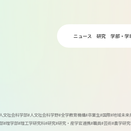
ニュース
研究
学部・学
#人文社会科学部
#人文社会科学野
#全学教育機構
#卒業生
#国際
#地域未来
部
#理学部
#理工学研究科
#研究
#研究・産学官連携
#職員
#芸術
#農学研究