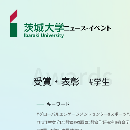
ニュース
受賞・表彰
#学生
カテゴリから探す
学生ライター
イベント
キーワード
#グローバルエンゲージメントセンター
#スポーツ
受賞･表彰
#応用生物学野
#教員
#教職員
#教育学研究科
#教育学