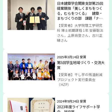
日本建築学会関東支部第25回
提案競技「美しくまちをつく
る，むらをつくる」 建築・
まちづくりの部 課題「ナラ
ティブからひもとくまちづく
【受賞者】大学院理工学研究
り」 最優秀賞
科 博士前期課程 1年 安藤聡汰
さん，上原尚登さん，古川正
晴さん
2025年3月14日 受賞
第5回学生地域づくり・交流大
賞
【受賞者】干し芋の残渣削減
プロジェクト実行委員会
（HZP）
2024年9月24日 受賞
2023年度ライフサポート学
会 論文賞