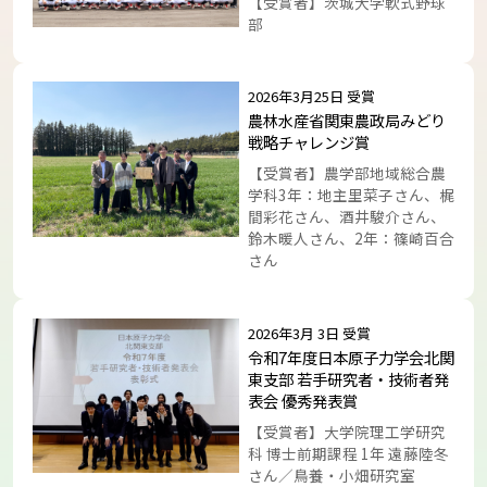
【受賞者】茨城大学軟式野球
部
トップに戻る
2026年3月25日 受賞
農林水産省関東農政局みどり
戦略チャレンジ賞
【受賞者】農学部地域総合農
学科3年：地主里菜子さん、梶
間彩花さん、酒井駿介さん、
鈴木暖人さん、2年：篠崎百合
さん
2026年3月 3日 受賞
令和7年度日本原子力学会北関
東支部 若手研究者・技術者発
表会 優秀発表賞
【受賞者】大学院理工学研究
科 博士前期課程 1年 遠藤陸冬
さん／鳥養・小畑研究室