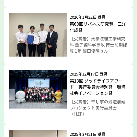
2026年1月22日 受賞
第68回リバネス研究費 三洋
化成賞
【受賞者】大学院理工学研究
科 量子線科学専攻 博士前期課
程 1年 篠田優明さん
2025年12月17日 受賞
第13回 グッドライフアワー
ド 実行委員会特別賞 環境
社会イノベーション賞
【受賞者】干し芋の残渣削減
プロジェクト実行委員会
（HZP）
2025年3月21日 受賞