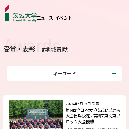
受賞・表彰
#地域貢献
ニュース
カテゴリから探す
キーワード
学生ライター
イベント
2026年6月15日 受賞
受賞･表彰
第6回全日本大学軟式野球選抜
大会出場決定／第6回東関東ブ
ロック大会優勝
コラム･特集