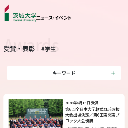
受賞・表彰
#学生
ニュース
カテゴリから探す
キーワード
学生ライター
イベント
2026年6月15日 受賞
受賞･表彰
第6回全日本大学軟式野球選抜
大会出場決定／第6回東関東ブ
ロック大会優勝
コラム･特集