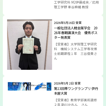
工学研究科 M2伊藤成央／応用
理工学野 車谷麻緒 教授
2026年5月16日 受賞
一般社団法人軽金属学会 20
26年春期講演大会 優秀ポス
ター発表賞
【受賞者】大学院理工学研究
科 機械システム工学専攻博
士前期課程１年 三谷俊貴さ
ん
2026年5月 2日 受賞
第13回帯ワングランプリ 伊丹
本屋大賞
【受賞者】教育学部美術選修
２年 助川かれん さん