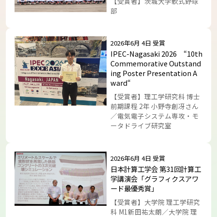
【受賞者】茨城大学軟式野球
部
トップに戻る
2026年6月 4日 受賞
IPEC-Nagasaki 2026 “10th
Commemorative Outstand
ing Poster Presentation A
ward“
【受賞者】理工学研究科 博士
前期課程 2年 小野寺創冴さん
／電気電子システム専攻・モ
ータドライブ研究室
2026年6月 4日 受賞
日本計算工学会 第31回計算工
学講演会「グラフィクスアワ
ード最優秀賞」
【受賞者】大学院 理工学研究
科 M1新田祐太朗／大学院 理